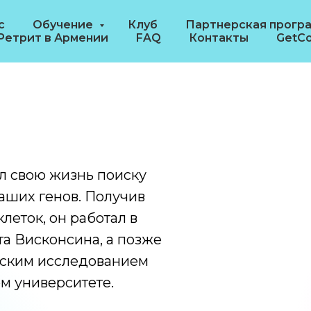
с
Обучение
Клуб
Партнерская прогр
Ретрит в Армении
FAQ
Контакты
GetCo
л свою жизнь поиску
аших генов. Получив
леток, он работал в
а Висконсина, а позже
рским исследованием
м университете.