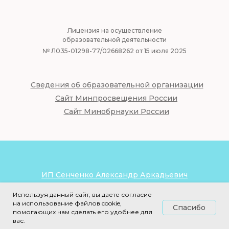
|
Лицензия на осуществление
образовательной деятельности
№ Л035-01298-77/02668262 от 15 июля 2025
Сведения об образовательной организации
Сайт Минпросвещения России
Сайт Минобрнауки России
ИП Сенченко Александр Аркадьевич
ИНН: 772638170610
ОГРНИП: 3197746200397330
Используя данный сайт, вы даете согласие
на использование файлов cookie,
Спасибо
Наверх
помогающих нам сделать его удобнее для
вас.