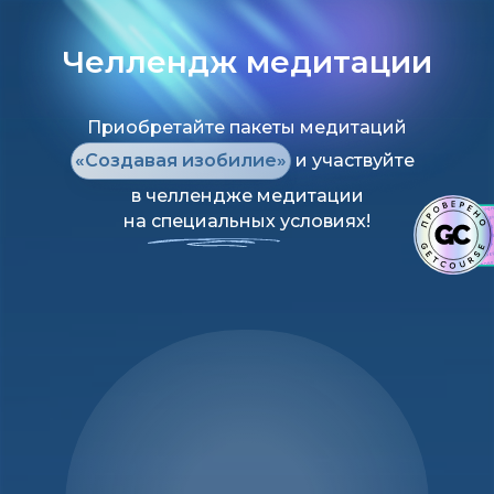
Челлендж медитации
Приобретайте пакеты медитаций
«Создавая изобилие»
и участвуйте
в челлендже медитации
на специальных условиях!