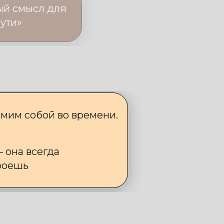
ый смысл для
пути»
амим собой во времени.
 она всегда
кроешь