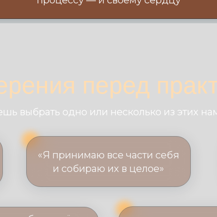
процессу — и своему сердцу
рения перед прак
шь выбрать одно или несколько из этих н
«Я принимаю все части себя
и собираю их в целое»