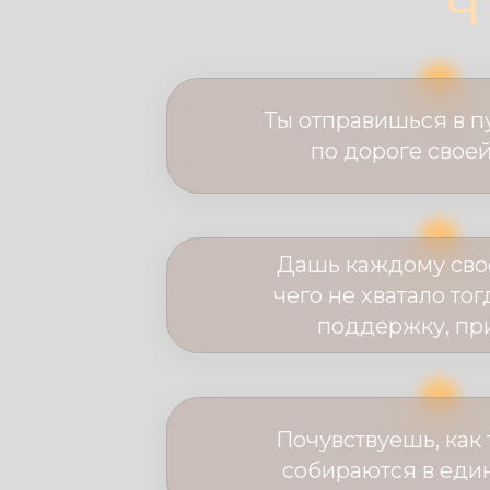
Ч
Ты отправишься в п
по дороге свое
Дашь каждому свое
чего не хватало тог
поддержку, пр
Почувствуешь, как 
собираются в еди