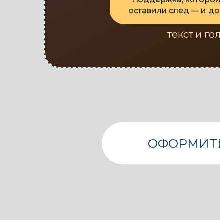
оставили след — и до 
текст и го
ОФОРМИТЬ