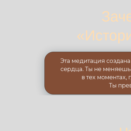
Зач
«Истори
Эта медитация создана 
сердца. Ты не меняешь
в тех моментах, 
Ты пре