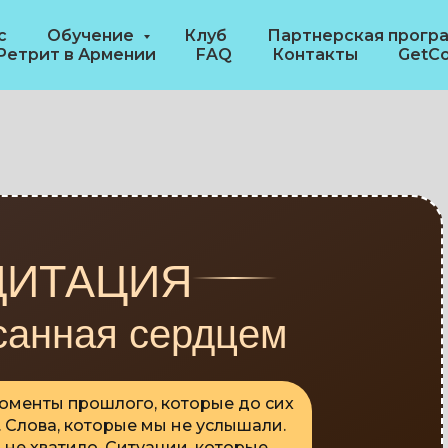
с
Обучение
Клуб
Партнерская прогр
Ретрит в Армении
FAQ
Контакты
GetCo
ДИТАЦИЯ
санная сердцем
моменты прошлого, которые до сих
 Слова, которые мы не услышали.
не хватило. Ситуации, которые