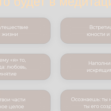
то будет в медитац
утешествие
Встретиш
й жизни
юности и
му «я» то,
Наполни
да: любовь,
искрящим
инятие
Осознаешь: ты 
твои части
ты его соз
ное целое