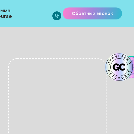
амма
Обратный звонок
urse