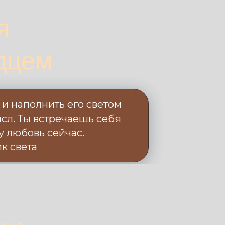
я
дцем
 и наполнить его светом
сл. Ты встречаешь себя
ту любовь сейчас.
к света