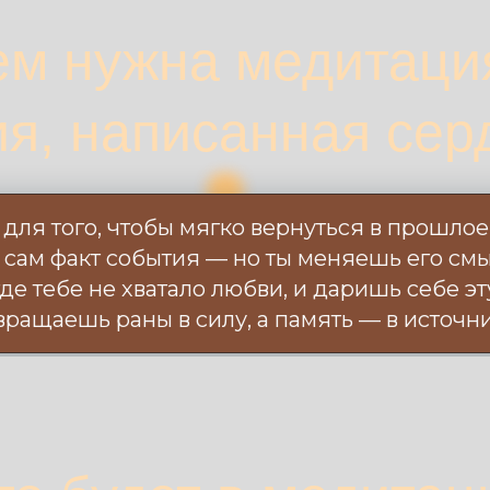
ем нужна медитаци
я, написанная сер
для того, чтобы мягко вернуться в прошлое
 сам факт события — но ты меняешь его смы
где тебе не хватало любви, и даришь себе э
вращаешь раны в силу, а память — в источни