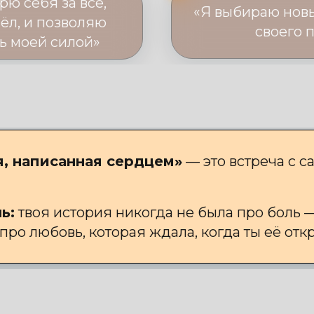
рю себя за всё,
«Я выбираю нов
ёл, и позволяю
своего 
ть моей силой»
, написанная сердцем»
— это встреча с с
ь:
твоя история никогда не была про боль —
про любовь, которая ждала, когда ты её от