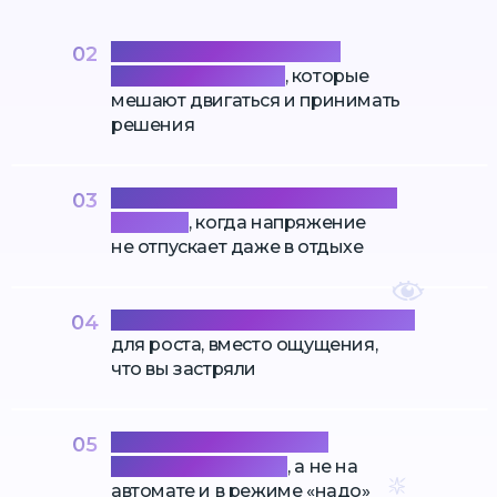
Справиться со страхами
02
и неуверенностью
, которые
мешают двигаться и принимать
решения
Перестать жить в постоянном
03
стрессе
, когда напряжение
не отпускает даже в отдыхе
Научиться видеть возможности
04
для роста, вместо ощущения,
что вы застряли
Жить более осознанно
05
и с удовольствием
, а не на
автомате и в режиме «надо»