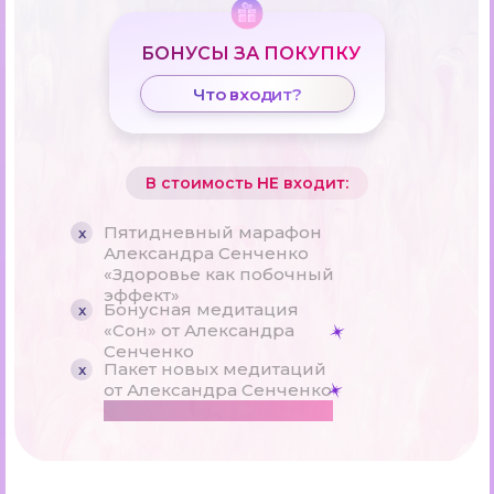
БОНУСЫ ЗА ПОКУПКУ
Что входит?
В стоимость НЕ входит:
Пятидневный марафон
x
Александра Сенченко
«Здоровье как побочный
эффект»
Бонусная медитация
x
«Сон» от Александра
Сенченко
Пакет новых медитаций
x
от Александра Сенченко
ЭКСКЛЮЗИВНО НА САММИТЕ