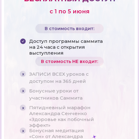
Позвольте вашему ангелу-хранителю
самопринятие и здоровье
группового намерения.
Как пригласить своих духовных
направить вас.
наставников в свою жизнь
с 1 по 5 июня
В стоимость входит:
Доступ программы саммита
на 24 часа с открытия
Лобсанг Тулку
Алекс Ллойд
выступления
Маттиас-де-Стефано
Брюс Липтон
Ярпель Ринпоче
В стоимость НЕ входит:
7 секретов здоровья и успеха
Возвращение к природе: видение
От кризиса к гармонии:
Самоисцеление через укрепление
сознательного общества
сотрудничество как ключ к эволюции
ЗАПИСИ ВСЕХ уроков с
x
внутреннего огня
доступом на 365 дней
Бонусные уроки от
x
участников Саммита
Пятидневный марафон
x
Ошо
Александра Сенченко
«Здоровье как побочный
Ошо говорит: молчание,
Марта Яковлева
Мария Даймонд
эффект»
Диана Купер
выраженное словами
Бонусная медитация
x
Как с помощью игровых практик выйти
Важность окружающей среды
Шаги в золотое будущее: жизнь
«Сон» от Александра