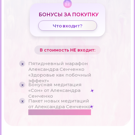
БОНУСЫ ЗА ПОКУПКУ
Что входит?
В стоимость НЕ входит:
Пятидневный марафон
x
Александра Сенченко
«Здоровье как побочный
эффект»
Бонусная медитация
x
«Сон» от Александра
Сенченко
Пакет новых медитаций
x
от Александра Сенченко
ЭКСКЛЮЗИВНО НА САММИТЕ