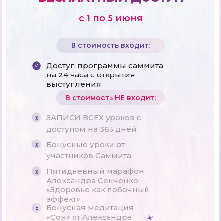
Позвольте вашему ангелу-хранителю
самопринятие и здоровье
группового намерения.
Как пригласить своих духовных
направить вас.
наставников в свою жизнь
с 1 по 5 июня
В стоимость входит:
Доступ программы саммита
на 24 часа с открытия
Лобсанг Тулку
Алекс Ллойд
выступления
Маттиас-де-Стефано
Брюс Липтон
Ярпель Ринпоче
В стоимость НЕ входит:
7 секретов здоровья и успеха
Возвращение к природе: видение
От кризиса к гармонии:
Самоисцеление через укрепление
сознательного общества
сотрудничество как ключ к эволюции
ЗАПИСИ ВСЕХ уроков с
x
внутреннего огня
доступом на 365 дней
Бонусные уроки от
x
участников Саммита
Пятидневный марафон
x
Ошо
Александра Сенченко
«Здоровье как побочный
Ошо говорит: молчание,
Марта Яковлева
Мария Даймонд
эффект»
Диана Купер
выраженное словами
Бонусная медитация
x
Как с помощью игровых практик выйти
Важность окружающей среды
Шаги в золотое будущее: жизнь
«Сон» от Александра