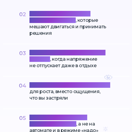
Справиться со страхами
02
и неуверенностью
, которые
мешают двигаться и принимать
решения
Перестать жить в постоянном
03
стрессе
, когда напряжение
не отпускает даже в отдыхе
Научиться видеть возможности
04
для роста, вместо ощущения,
что вы застряли
Жить более осознанно
05
и с удовольствием
, а не на
автомате и в режиме «надо»