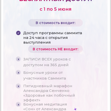
Позвольте вашему ангелу-хранителю
самопринятие и здоровье
группового намерения.
Как пригласить своих духовных
направить вас.
наставников в свою жизнь
с 1 по 5 июня
В стоимость входит:
Доступ программы саммита
на 24 часа с открытия
Лобсанг Тулку
Алекс Ллойд
выступления
Маттиас-де-Стефано
Брюс Липтон
Ярпель Ринпоче
В стоимость НЕ входит:
7 секретов здоровья и успеха
Возвращение к природе: видение
От кризиса к гармонии:
Самоисцеление через укрепление
сознательного общества
сотрудничество как ключ к эволюции
ЗАПИСИ ВСЕХ уроков с
x
внутреннего огня
доступом на 365 дней
Бонусные уроки от
x
участников Саммита
Пятидневный марафон
x
Ошо
Александра Сенченко
«Здоровье как побочный
Ошо говорит: молчание,
Марта Яковлева
Мария Даймонд
эффект»
Диана Купер
выраженное словами
Бонусная медитация
x
Как с помощью игровых практик выйти
Важность окружающей среды
Шаги в золотое будущее: жизнь
«Сон» от Александра