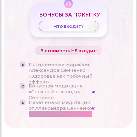
БОНУСЫ ЗА ПОКУПКУ
Что входит?
В стоимость НЕ входит:
Пятидневный марафон
x
Александра Сенченко
«Здоровье как побочный
эффект»
Бонусная медитация
x
«Сон» от Александра
Сенченко
Пакет новых медитаций
x
от Александра Сенченко
ЭКСКЛЮЗИВНО НА САММИТЕ