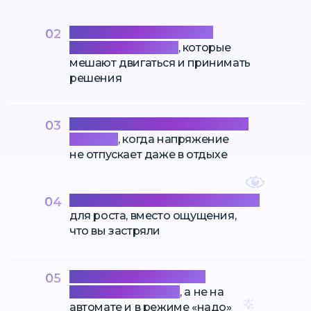
Справиться со страхами
02
и неуверенностью
, которые
мешают двигаться и принимать
решения
Перестать жить в постоянном
03
стрессе
, когда напряжение
не отпускает даже в отдыхе
Научиться видеть возможности
04
для роста, вместо ощущения,
что вы застряли
Жить более осознанно
05
и с удовольствием
, а не на
автомате и в режиме «надо»