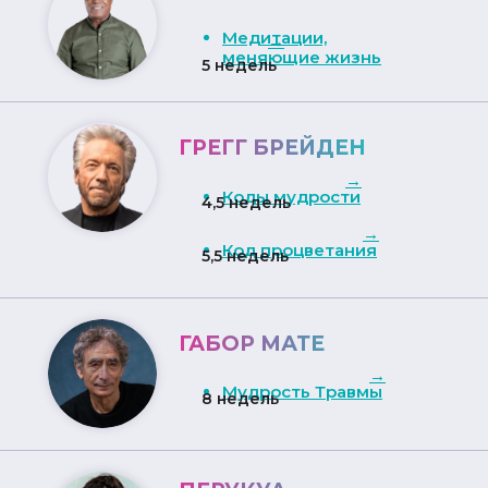
Медитации,
→
меняющие жизнь
5 недель
ГРЕГГ БРЕЙДЕН
→
Коды мудрости
4,5 недель
→
Код процветания
5,5 недель
ГАБОР МАТЕ
→
Мудрость Травмы
8 недель