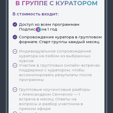
В ГРУППЕ С КУРАТОРОМ
В стоимость входит:
Доступ ко всем программам
Подписки на 1 год
Сопровождение куратора в групповом
формате. Старт группы каждый месяц
Индивидуальное сопровождение
куратора на любом из выбранных
курсов
Участие в групповых онлайн-встречах
поддержки с куратором, чтобы
ассимилировать результаты после
программы
Групповые коучинговые разборы
с Александром Сенченко — 1
встреча в месяц: Ответы на
вопросы и разбор участника в
прямом эфире