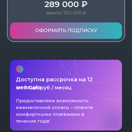
289 000 ₽
вместо 700 000 ₽
ОФОРМИТЬ ПОДПИСКУ
Доступна рассрочка на 12
месяцев
от 9 045 руб / месяц
Предоставляем возможность
ежемесячной оплаты – платите
комфортными платежами в
течение года!