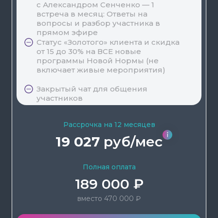
с Александром Сенченко — 1
встреча в месяц: Ответы на
вопросы и разбор участника в
прямом эфире
Статус «Золотого» клиента и скидка
от 15 до 30% на ВСЕ новые
программы Новой Нормы (не
включает живые мероприятия)
Закрытый чат для общения
участников
Рассрочка на 12 месяцев
19 027
руб/мес
Полная оплата
189 000 ₽
вместо 470 000 ₽