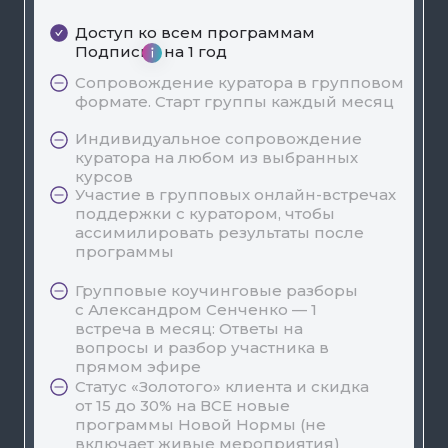
Доступ ко всем программам
Подписки на 1 год
Сопровождение куратора в групповом
формате. Старт группы каждый месяц
Индивидуальное сопровождение
куратора на любом из выбранных
курсов
Участие в групповых онлайн-встречах
поддержки с куратором, чтобы
ассимилировать результаты после
программы
Групповые коучинговые разборы
с Александром Сенченко — 1
встреча в месяц: Ответы на
вопросы и разбор участника в
прямом эфире
Статус «Золотого» клиента и скидка
от 15 до 30% на ВСЕ новые
программы Новой Нормы (не
включает живые мероприятия)