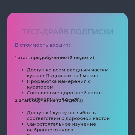
ТЕСТ-ДРАЙВ ПОДПИСКИ
В стоимость входит:
1 этап: предобучение (2 недели)
Доступ ко всем вводным частям
курсов Подписки на 1 месяц
Проработка намерения с
куратором
Составление дорожной карты
движения по курсам
2 этап: обучение (2 недели)
Доступ к 1 курсу на выбор в
соответствии с дорожной картой
Самостоятельное изучение
выбранного курса