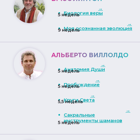
→
Биология веры
5 недель
→
Моя осознанная эволюция
9 недель
АЛЬБЕРТО ВИЛЛОЛДО
→
Анатомия Души
5 недель
→
Пробуждение
5 недель
→
Круги Света
5,5 недель
→
Сакральные
инструменты шаманов
5 недель