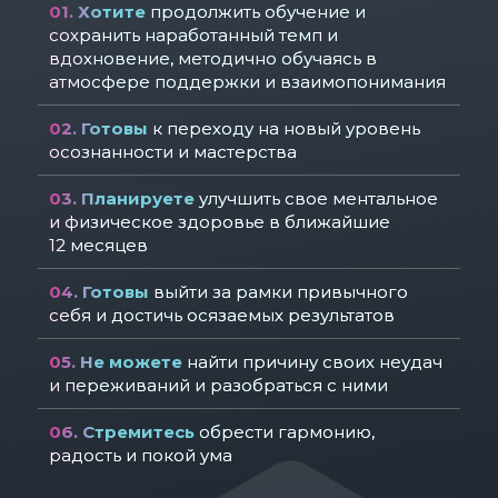
01.
Хотите
продолжить обучение и
сохранить наработанный темп и
вдохновение, методично обучаясь в
атмосфере поддержки и взаимопонимания
02.
Готовы
к переходу на новый уровень
осознанности
и мастерства
03.
Планируете
улучшить свое ментальное
Мы искренне хотим помочь и поддержать
и физическое здоровье в ближайшие
всех, кто идет путем личной
12 месяцев
трансформации.
Мы предлагаем знания и инструменты
04.
Готовы
выйти за рамки привычного
мировых лидеров мира осознанной
себя и достичь осязаемых результатов
жизни, проверенные опытом миллионов
людей по всей планете,
05. Не можете
найти причину своих неудач
а также профессиональную поддержку и
и переживаний и разобраться с ними
заботу.
06.
Стремитесь
обрести гармонию,
радость и покой ума
Мы искренне хотим помочь и