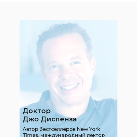
Доктор
Джо Диспенза
Автор бестселлеров New York
Times, международный лектор