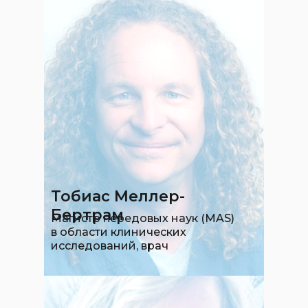
Тобиас Меллер-
Бертрам
Магистр передовых наук (MAS)
в области клинических
исследований, врач