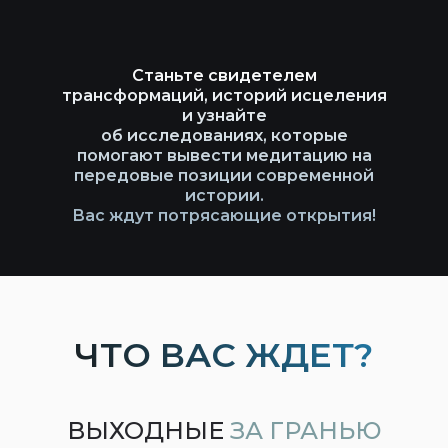
Станьте свидетелем
трансформаций, историй исцеления
и узнайте
об исследованиях, которые
помогают вывести медитацию на
передовые позиции современной
истории.
Вас ждут потрясающие открытия!
ЧТО ВАС ЖДЕТ?
Станьте свидетелем
трансформаций, историй
исцеления и узнайте об
исследованиях, которые
ВЫХОДНЫЕ
ЗА ГРАНЬЮ
помогают вывести медитацию