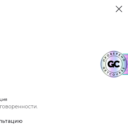
ция
говоренности.
ультацию