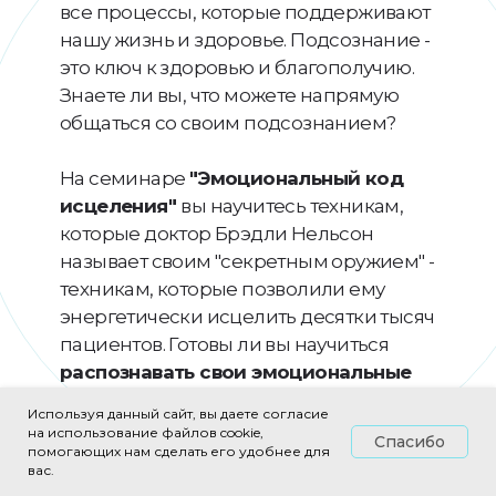
Наслаждайтесь элегантными номерами с
все процессы, которые поддерживают
видом на горы
нашу жизнь и здоровье. Подсознание -
и легким доступом к главным
это ключ к здоровью и благополучию.
достопримечательностям города.
Знаете ли вы, что можете напрямую
общаться со своим подсознанием?
На семинаре
"Эмоциональный код
исцеления"
вы научитесь техникам,
которые доктор Брэдли Нельсон
называет своим "секретным оружием" -
техникам, которые позволили ему
энергетически исцелить десятки тысяч
пациентов. Готовы ли вы научиться
распознавать свои эмоциональные
блоки
, общаясь напрямую со своим
Используя данный сайт, вы даете согласие
подсознанием, и снова почувствовать
на использование файлов cookie,
Спасибо
помогающих нам сделать его удобнее для
себя здоровым и энергичным?
вас.