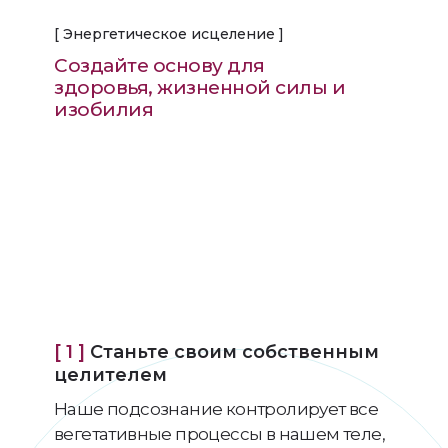
[ Энергетическое исцеление ]
Создайте основу для
Специальное соглашение на
проживание и обед, все включено по
здоровья, жизненной силы и
цене 82 евро.
изобилия
https://www.centropastoraleambrosiano.it/
Отель расположен в самом сердце
потрясающей культурной
и финансово-экономической столицы
Казахстана
.
Наслаждайтесь элегантными номерами
с видом на горы
и легким доступом к главным
достопримечательностям города.
[ 1 ]
Станьте своим собственным
целителем
Отель расположен в самом сердце
потрясающей культурной и финансово-
Наше подсознание контролирует все
экономической столицы
Казахстана
.
вегетативные процессы в нашем теле,