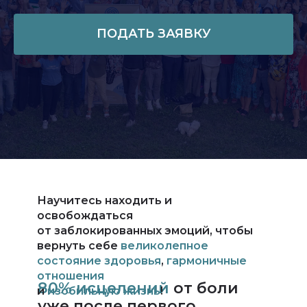
Научитесь получать ответы от
своего тела и освобождать
ПОДАТЬ ЗАЯВКУ
непрожитые эмоции – по одной за
раз!
ПО КАКИМ ПРИЗНАКАМ МОЖНО
ОПРЕДЕЛИТЬ, ЧТО В ВАШЕМ ТЕЛЕ
НАКОПИЛИСЬ
ЗАБЛОКИРОВАННЫЕ
ЭМОЦИИ
?
Научитесь находить и
освобождаться
от заблокированных эмоций, чтобы
вернуть себе
великолепное
состояние здоровья
,
гармоничные
отношения
80% исцелений
от боли
и
изобильную жизнь
!
уже после первого