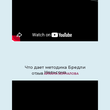
Что дает методика Бредли
Нельсона
ОТЗЫВ
АЙХАНА ЗЕЙНАЛОВА