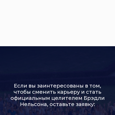
Научитесь находить и
освобождаться
от заблокированных эмоций, чтобы
вернуть себе
великолепное
состояние здоровья
,
гармоничные
отношения
и
изобильную жизнь
!
Если вы заинтересованы в том,
чтобы сменить карьеру и стать
официальным целителем Брэдли
Нельсона, оставьте заявку:
Дело в заблокированных эмоциях.