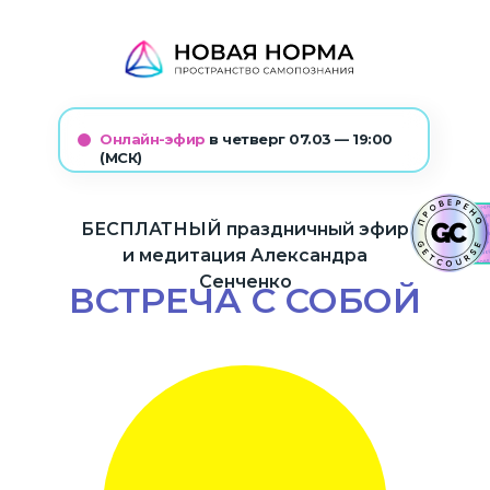
Онлайн-эфир
в четверг 07.03 — 19:00
(МСК)
БЕСПЛАТНЫЙ праздничный эфир
и медитация Александра
Сенченко
ВСТРЕЧА С СОБОЙ